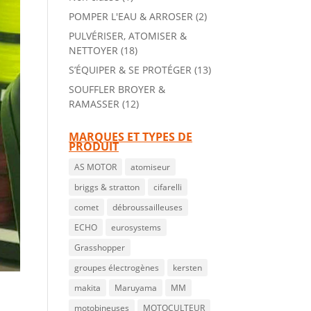
POMPER L'EAU & ARROSER
(2)
PULVÉRISER, ATOMISER &
NETTOYER
(18)
S’ÉQUIPER & SE PROTÉGER
(13)
SOUFFLER BROYER &
RAMASSER
(12)
MARQUES ET TYPES DE
PRODUIT
AS MOTOR
atomiseur
briggs & stratton
cifarelli
comet
débroussailleuses
ECHO
eurosystems
Grasshopper
groupes électrogènes
kersten
makita
Maruyama
MM
motobineuses
MOTOCULTEUR