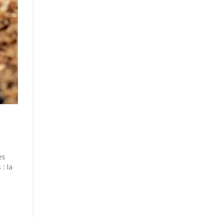
es
: la