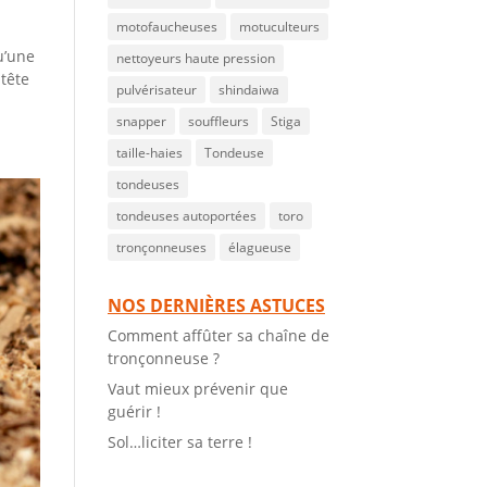
motofaucheuses
motuculteurs
u’une
nettoyeurs haute pression
 tête
pulvérisateur
shindaiwa
snapper
souffleurs
Stiga
taille-haies
Tondeuse
tondeuses
tondeuses autoportées
toro
tronçonneuses
élagueuse
NOS DERNIÈRES ASTUCES
Comment affûter sa chaîne de
tronçonneuse ?
Vaut mieux prévenir que
guérir !
Sol…liciter sa terre !