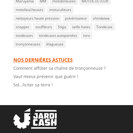
Maruyama
MM
motobineuses
MOTOCULTEUR
motofaucheuses
motuculteurs
nettoyeurs haute pression
pulvérisateur
shindaiwa
snapper
souffleurs
Stiga
taille-haies
Tondeuse
tondeuses
tondeuses autoportées
toro
tronçonneuses
élagueuse
NOS DERNIÈRES ASTUCES
Comment affûter sa chaîne de tronçonneuse ?
Vaut mieux prévenir que guérir !
Sol…liciter sa terre !