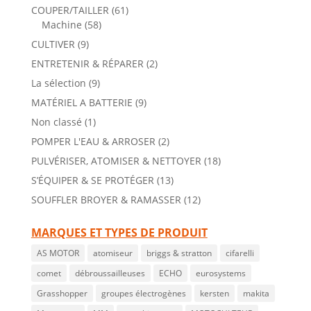
COUPER/TAILLER
(61)
Machine
(58)
CULTIVER
(9)
ENTRETENIR & RÉPARER
(2)
La sélection
(9)
MATÉRIEL A BATTERIE
(9)
Non classé
(1)
POMPER L'EAU & ARROSER
(2)
PULVÉRISER, ATOMISER & NETTOYER
(18)
S’ÉQUIPER & SE PROTÉGER
(13)
SOUFFLER BROYER & RAMASSER
(12)
MARQUES ET TYPES DE PRODUIT
AS MOTOR
atomiseur
briggs & stratton
cifarelli
comet
débroussailleuses
ECHO
eurosystems
Grasshopper
groupes électrogènes
kersten
makita