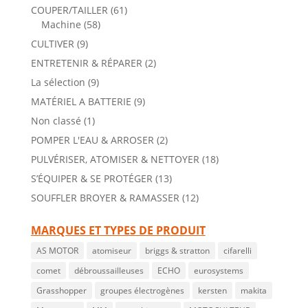
COUPER/TAILLER
(61)
Machine
(58)
CULTIVER
(9)
ENTRETENIR & RÉPARER
(2)
La sélection
(9)
MATÉRIEL A BATTERIE
(9)
Non classé
(1)
POMPER L'EAU & ARROSER
(2)
PULVÉRISER, ATOMISER & NETTOYER
(18)
S’ÉQUIPER & SE PROTÉGER
(13)
SOUFFLER BROYER & RAMASSER
(12)
MARQUES ET TYPES DE PRODUIT
AS MOTOR
atomiseur
briggs & stratton
cifarelli
comet
débroussailleuses
ECHO
eurosystems
Grasshopper
groupes électrogènes
kersten
makita