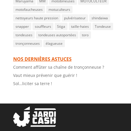
Maruyama
MM
motobineuses
MOTOCULTEUR
motofaucheuses
motuculteurs
nettoyeurs haute pression
pulvérisateur
shindaiwa
snapper
souffleurs
Stiga
taille-haies
Tondeuse
tondeuses
tondeuses autoportées
toro
tronçonneuses
élagueuse
NOS DERNIÈRES ASTUCES
Comment affûter sa chaîne de tronçonneuse ?
Vaut mieux prévenir que guérir !
Sol…liciter sa terre !