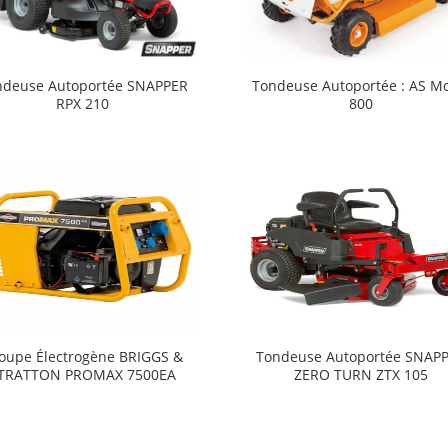
ndeuse Autoportée SNAPPER
Tondeuse Autoportée : AS Mo
RPX 210
800
oupe Électrogène BRIGGS &
Tondeuse Autoportée SNAP
TRATTON PROMAX 7500EA
ZERO TURN ZTX 105