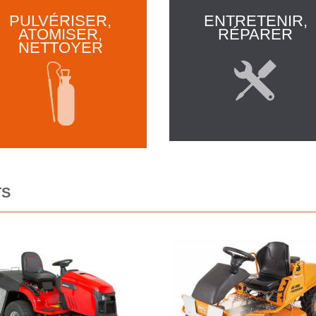
PULVÉRISER,
ENTRETENIR,
ATOMISER,
RÉPARER
NETTOYER
TS