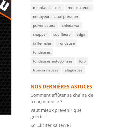
motofaucheuses
motuculteurs
nettoyeurs haute pression
pulvérisateur
shindaiwa
snapper
souffleurs
Stiga
taille-haies
Tondeuse
tondeuses
tondeuses autoportées
toro
tronçonneuses
élagueuse
NOS DERNIÈRES ASTUCES
Comment affûter sa chaîne de
tronçonneuse ?
Vaut mieux prévenir que
guérir !
Sol…liciter sa terre !