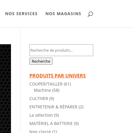
NOS SERVICES
NOS MAGASINS
Recherche
pour :
Recherche
PRODUITS PAR UNIVERS
COUPER/TAILLER
(61)
Machine
(58)
CULTIVER
(9)
ENTRETENIR & RÉPARER
(2)
La sélection
(9)
MATÉRIEL A BATTERIE
(9)
Non classé
(1)