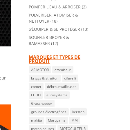
POMPER L'EAU & ARROSER
(2)
PULVÉRISER, ATOMISER &
NETTOYER
(18)
S’ÉQUIPER & SE PROTÉGER
(13)
SOUFFLER BROYER &
RAMASSER
(12)
MARQUES ET TYPES DE
PRODUIT
AS MOTOR
atomiseur
eur
briggs & stratton
cifarelli
comet
débroussailleuses
ECHO
eurosystems
Grasshopper
groupes électrogènes
kersten
makita
Maruyama
MM
motobineuses
MOTOCULTEUR