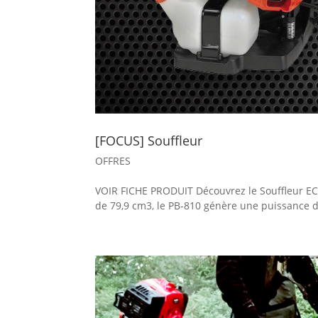
[FOCUS] Souffleur
OFFRES
VOIR FICHE PRODUIT Découvrez le Souffleur EC
de 79,9 cm3, le PB-810 génère une puissance d