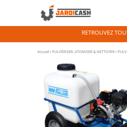
RETROUVEZ TOUS
Accueil
/
PULVÉRISER, ATOMISER & NETTOYER
/ PULV