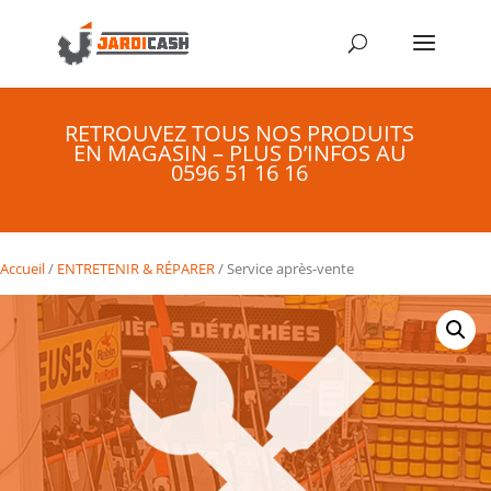
RETROUVEZ TOUS NOS PRODUITS
EN MAGASIN – PLUS D’INFOS AU
0596 51 16 16
Accueil
/
ENTRETENIR & RÉPARER
/ Service après-vente