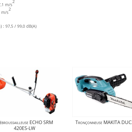
2
7,1 m/s
2
9 m/s
: 97,5 / 99,0 dB(A)
ébroussailleuse ECHO SRM
Tronçonneuse MAKITA DUC
420ES-LW